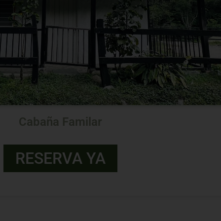
ndaria con una cama sencilla y un camarote.
a con una habitación principal con cama doble y una cama sencilla, y l
Cabaña Amarilla
Cabaña Familar
RESERVA YA