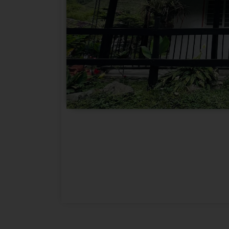
secu
Cabaña familiar para máximo 6 personas cont