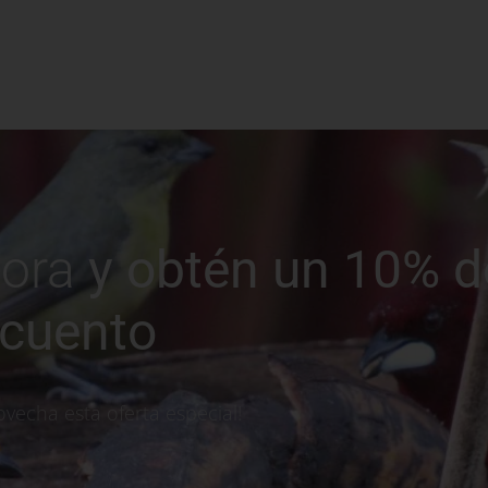
hora
y obtén un 10% d
cuento
ovecha esta oferta especial!