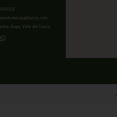
4099320
@ecohotelcasablanca.com
aska, Buga, Valle del Cauca