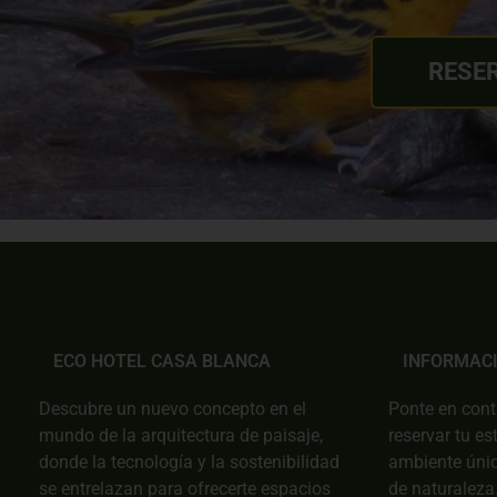
RESE
Palabras-clave:
Cabañas
Eco Hotel Casa Blanca, Cabañas Eco Hotel Casa Blanca, Cabañas Eco Hotel Casa Blanca, Cabañas Eco Hotel Casa Blanca,
Cabañas
Eco Hotel Casa Blanca, Cabañas Eco Hotel Casa Blanca, Cabañas Eco Hotel Casa Blanca, Cabañas Eco Hotel Casa Blanca
ECO HOTEL CASA BLANCA
INFORMAC
Descubre un nuevo concepto en el
Ponte en cont
mundo de la arquitectura de paisaje,
reservar tu es
donde la tecnología y la sostenibilidad
ambiente únic
se entrelazan para ofrecerte espacios
de naturaleza