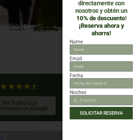
directamente con
nosotros y obtén un
10% de descuento
!
¡Reserva ahora y
ahorra!
Name
Email
Fecha
☆
☆
☆
☆
☆
Noches
Ver Todos Los
timonios en Google
SOLICITAR RESERVA