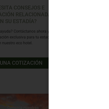
ESITA CONSEJOS E
ACIÓN RELACIONADA
N SU ESTADÍA?
 ayuda? Contáctanos ahora y
ción exclusiva para tu estadía
n nuestro eco hotel.
 UNA COTIZACIÓN
Conozca nuestros