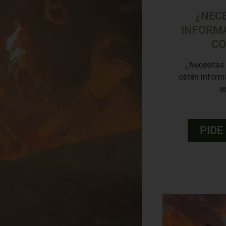
¿NEC
INFORM
CO
¿Necesitas
obtén informa
e
PIDE