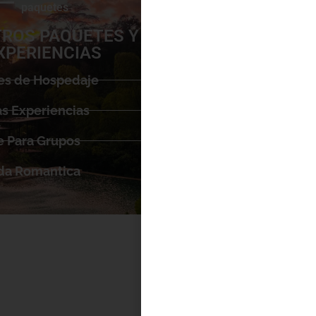
paquetes
ROS PAQUETES Y
XPERIENCIAS
es de Hospedaje
s Experiencias
 Para Grupos
da Romantica