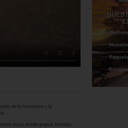
NUEST
E
Opcion
Nuestra
Paquete
Escapa
deado de la naturaleza y la
te.
iencia única, donde grupos, familias