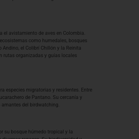
a el avistamiento de aves en Colombia.
na ecosistemas como humedales, bosques
ndino, el Colibrí Chillón y la Reinita
n rutas organizadas y guías locales
a especies migratorias y residentes. Entre
 Cucarachero de Pantano. Su cercanía y
os amantes del birdwatching.
or su bosque húmedo tropical y la