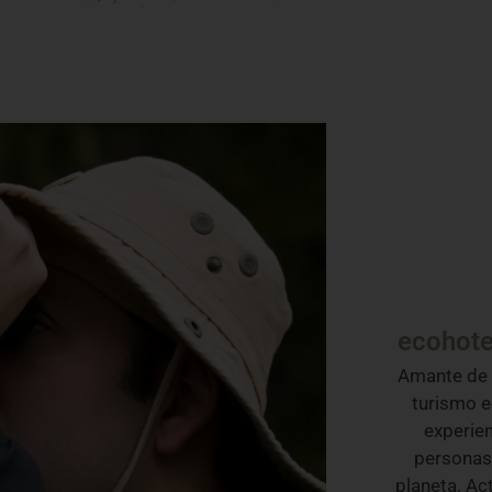
ecohot
Amante de l
turismo e
experien
personas 
planeta. Ac