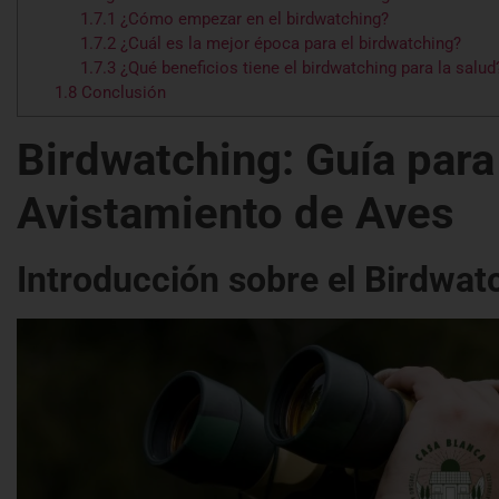
1.7.1
¿Cómo empezar en el birdwatching?
1.7.2
¿Cuál es la mejor época para el birdwatching?
1.7.3
¿Qué beneficios tiene el birdwatching para la salud
1.8
Conclusión
Birdwatching: Guía para 
Avistamiento de Aves
Introducción sobre el Birdwat