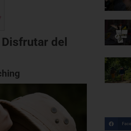
?
Disfrutar del
ching
Fac