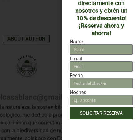
directamente con
nosotros y obtén un
10% de descuento
!
¡Reserva ahora y
ahorra!
ABOUT AUTHOR
Name
Email
Fecha
Noches
elcasablanc@gmail.com
a naturaleza, la sostenibilidad y el
SOLICITAR RESERVA
cológico, me dedico a promover
cias únicas que conectan a las
con la biodiversidad de nuestro
tualmente, colaboro con Eco Hotel