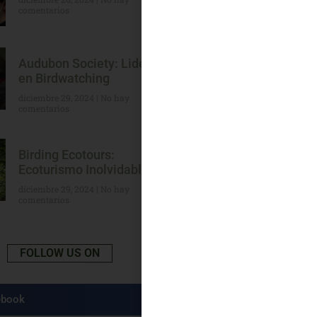
comentarios
Audubon Society: Liderazgo
en Birdwatching
diciembre 29, 2024
No hay
comentarios
Birding Ecotours:
Ecoturismo Inolvidable
diciembre 29, 2024
No hay
comentarios
FOLLOW US ON
ebook