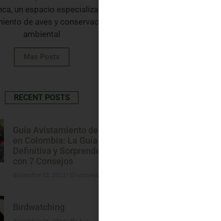
ca, un espacio especializado en
miento de aves y conservación
ambiental
Mas Posts
RECENT POSTS
Guía Avistamiento de Aves
en Colombia: La Guía
Definitiva y Sorprendente
con 7 Consejos
diciembre 22, 2023
53 comentarios
Birdwatching
diciembre 26, 2024
No hay