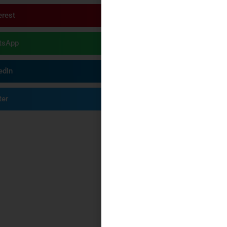
erest
tsApp
edIn
ter