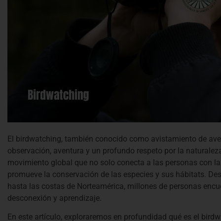
El birdwatching, también conocido como avistamiento de ave
observación, aventura y un profundo respeto por la naturalez
movimiento global que no solo conecta a las personas con la
promueve la conservación de las especies y sus hábitats. De
hasta las costas de Norteamérica, millones de personas encu
desconexión y aprendizaje.
En este artículo, exploraremos en profundidad qué es el birdw