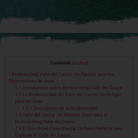
Contenido
[
ocultar
]
1
Birdwatching Valle del Cauca: Un Paraíso para los
Observadores de Aves
1.1
Introducción sobre Birdwatching Valle del Cauca
1.2
La Biodiversidad del Valle del Cauca: Un Refugio
para las Aves
1.2.1
Descripción de la biodiversidad
1.3
Valle del Cauca: Un Destino Clave para el
Birdwatching Valle del Cauca
1.4
El Eco Hotel Casa Blanca: La Base Perfecta para
Explorar el Valle del Cauca