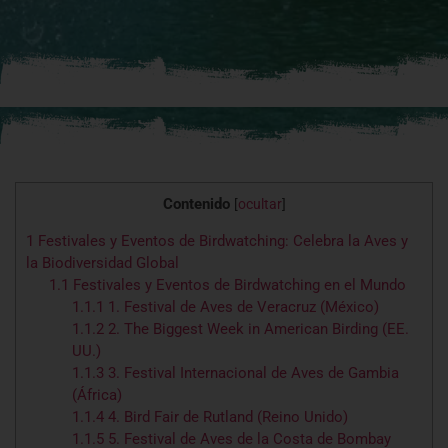
Contenido
[
ocultar
]
1
Festivales y Eventos de Birdwatching: Celebra la Aves y
la Biodiversidad Global
1.1
Festivales y Eventos de Birdwatching en el Mundo
1.1.1
1. Festival de Aves de Veracruz (México)
1.1.2
2. The Biggest Week in American Birding (EE.
UU.)
1.1.3
3. Festival Internacional de Aves de Gambia
(África)
1.1.4
4. Bird Fair de Rutland (Reino Unido)
1.1.5
5. Festival de Aves de la Costa de Bombay